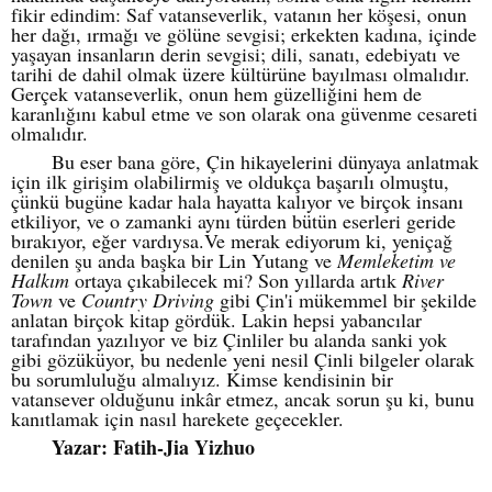
fikir edindim: Saf vatanseverlik, vatanın her köşesi, onun
her dağı, ırmağı ve gölüne sevgisi; erkekten kadına, içinde
yaşayan insanların derin sevgisi; dili, sanatı, edebiyatı ve
tarihi de dahil olmak üzere kültürüne bayılması olmalıdır.
Gerçek vatanseverlik, onun hem güzelliğini hem de
karanlığını kabul etme ve son olarak ona güvenme cesareti
olmalıdır.
Bu eser bana göre, Çin hikayelerini dünyaya anlatmak
için ilk girişim olabilirmiş ve oldukça başarılı olmuştu,
çünkü bugüne kadar hala hayatta kalıyor ve birçok insanı
etkiliyor, ve o zamanki aynı türden bütün eserleri geride
bırakıyor, eğer vardıysa.Ve merak ediyorum ki, yeniçağ
denilen şu anda başka bir Lin Yutang ve
Memleketim ve
Halkım
ortaya çıkabilecek mi? Son yıllarda artık
River
Town
ve
Country Driving
gibi Çin'i mükemmel bir şekilde
anlatan birçok kitap gördük. Lakin hepsi yabancılar
tarafından yazılıyor ve biz Çinliler bu alanda sanki yok
gibi gözüküyor, bu nedenle yeni nesil Çinli bilgeler olarak
bu sorumluluğu almalıyız. Kimse kendisinin bir
vatansever olduğunu inkâr etmez, ancak sorun şu ki, bunu
kanıtlamak için nasıl harekete geçecekler.
Yazar: Fatih-Jia Yizhuo