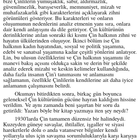
bize Çinlilerin yumuşaklık, sabır, aldırmazlık,
güvenilmezlik, barışseverlik, memnuniyet, mizah ve
muhafazakarlık gibi karakterlerini açıklayarak zihni
görüntüleri gösteriyor. Bu karakterleri ve onların
oluşumunun nedenlerini analiz etmenin yanı sıra, onlara
dair kendi anlayışını da dile getiriyor. Çin kültürünün
derinliklerine atılan sonraki iki kısmı Çin halkının zihni ve
hayatın ülkülerinden oluşuyor. İkinci bölüm ise Çin
halkının kadın hayatından, sosyal ve politik yaşamına,
edebi ve sanatsal yaşamına kadar çeşitli yönlerini anlatıyor.
Lin, bu ulusun özelliklerini ve Çin halkının yaşamını ile
manevi bakış açısını oldukça sakin ve derin bir şekilde
analiz ederek mizahi ve keskin kelimeler kullandığında,
daha fazla insanın Çin'i tanımasını ve anlamasını
sağlamanın, özellikle Çinlilerin kendilerine ait daha iyice
anlamanın çalışmasını belirdi.
Okumayı bitirdikten sonra, birkaç gün boyunca
geleneksel Çin kültürünün gücüne hayran kaldığım hissine
verildim. Ve aynı zamanda beni şaşırtan bir soru da
getirildi: Yazarı böyle bir kitap yazmaya iten şey neydi?
1930'larda Çin tamamen düzensiz bir halindeydi.
Kuzeyden güneye savaşlar, ihtilaller, işgaller ve siyasi
hareketlerle dolu o anda vatansever bilginler kendi
yollarıyla ulus için savaşma sorumluluklarıyla karşı karşıya