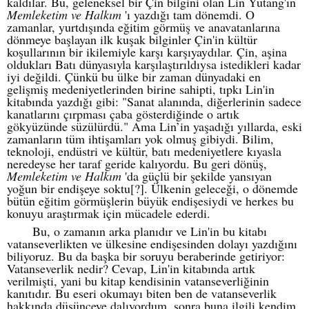
kaldılar. Bu, geleneksel bir Çin bilgini olan Lin Yutang'ın
Memleketim ve Halkım
'ı yazdığı tam dönemdi. O
zamanlar, yurtdışında eğitim görmüş ve anavatanlarına
dönmeye başlayan ilk kuşak bilginler Çin'in kültür
koşullarının bir ikilemiyle karşı karşıyaydılar. Çin, aşina
oldukları Batı dünyasıyla karşılaştırıldıysa istedikleri kadar
iyi değildi. Çünkü bu ülke bir zaman dünyadaki en
gelişmiş medeniyetlerinden birine sahipti, tıpkı Lin'in
kitabında yazdığı gibi: "Sanat alanında, diğerlerinin sadece
kanatlarını çırpması çaba gösterdiğinde o artık
gökyüzünde süzülürdü." Ama Lin’in yaşadığı yıllarda, eski
zamanların tüm ihtişamları yok olmuş gibiydi. Bilim,
teknoloji, endüstri ve kültür, batı medeniyetlere kıyasla
neredeyse her taraf geride kalıyordu. Bu geri dönüş,
Memleketim ve Halkım
'da güçlü bir şekilde yansıyan
yoğun bir endişeye soktu[?]. Ülkenin geleceği, o dönemde
bütün eğitim görmüşlerin büyük endişesiydi ve herkes bu
konuyu araştırmak için mücadele ederdi.
Bu, o zamanın arka planıdır ve Lin'in bu kitabı
vatanseverlikten ve ülkesine endişesinden dolayı yazdığını
biliyoruz. Bu da başka bir soruyu beraberinde getiriyor:
Vatanseverlik nedir? Cevap, Lin'in kitabında artık
verilmişti, yani bu kitap kendisinin vatanseverliğinin
kanıtıdır. Bu eseri okumayı biten ben de vatanseverlik
hakkında düşünceye dalıyordum, sonra buna ilgili kendim