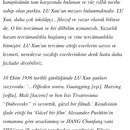
kampüsünün tam karşısında bulunan ve yüz yıllık tarihe
sahip olan parkta, LU Xun’un mezarı bulunmaktadır. LU
Xun, daha çok inkılâpçı , filozof ve yazar olarak bilinse
de, O bir tercüman ve bir dilbilim uzmanıydı, Yazarlık
hayatı tercümanlıkla başlamış ve yine tercümanlıkla
bitmiştir. LU Xun’un tercüme ettiği eserlerin sayısı ve
kıymeti, neredeyse yazdığı eserlerinkine denk hatta daha
fazladır diyebiliriz.
10 Ekim 1936 tarihli günlüğünde LU Xun şunları
yazıyordu: ‘…Öğleden sonra, Guangping [eşi], Haiying
[oğlu], Mali [kuzeni] ve ben Isis Tiyatrosuna
“Dubrovsky” yi seyrettik, güzel bir filmdi.’ Kendisinin
ifade ettiği bu ‘Güzel bir film’ Alexander Pushkin’in
romanına göre uyarlanmış ve JİANG Chunfang yani
SISU’nun ilk rektörü tarafından çevrilmişti. Filmin