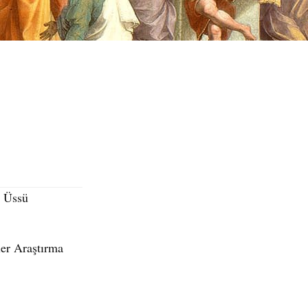
a
Ü
ss
ü
ler Ara
ş
t
ı
rma