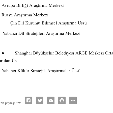
Avrupa Birli
ğ
i Ara
ş
t
ı
rma Merkezi
Rusya Ara
ş
t
ı
rma Merkezi
Çin Dil Kurumu Bilimsel Ara
ş
t
ı
rma Üssü
Yabanc
ı
Dil Stratejileri Ara
ş
t
ı
rma Merkezi
●
Shanghai Büyük
ş
ehir Belediyesi ARGE Merkezi Orta
rulan Üs
Yabanc
ı
K
ü
lt
ü
r Stratejik Ara
ş
t
ı
rmalar Üssü
ink paylaşalım: