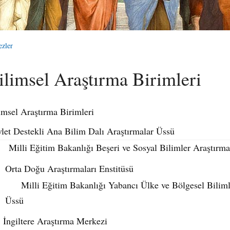
ezler
ilimsel Araştırma Birimleri
imsel Ara
ş
t
ı
rma Birimleri
let Destekli Ana Bilim Dal
ı
Ara
ş
t
ı
rmalar
Ü
ss
ü
Milli E
ğ
itim Bakanl
ığı
Be
ş
eri ve Sosyal Bilimler Ara
ş
t
ı
rm
Orta Do
ğ
u Ara
ş
t
ı
rmalar
ı
Enstit
ü
sü
Milli E
ğ
itim Bakanl
ığı
Yabanc
ı
Ülke ve Bölgesel Bilim
Ü
ss
ü
İ
ngiltere Ara
ş
t
ı
rma Merkezi