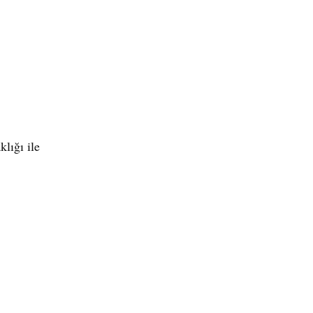
kl
ığı
ile