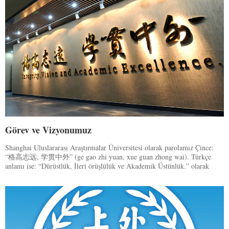
Görev ve Vizyonumuz
Shanghai Uluslararası Araştırmalar Üniversitesi olarak parolamız Çince:
“格高志远, 学贯中外” (ge gao zhi yuan, xue guan zhong wai). Türkçe
anlamı ise: “Dürüstlük, İleri örüşlülük ve Akademik Üstünlük.” olarak
özetlenebilir.