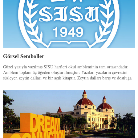
Görsel Semboller
Güzel yazıyla yazılmış SISU harfleri okul ambleminin tam ortasındadır.
Amblem toplam üç öğeden oluşturulmuştur: Yazılar, yazıların çevresini
süsleyen zeytin dalları ve bir açık kitaptır. Zeytin dalları barış ve dostluğa
duyulan arzuyu, açık kitap da ilim ve hakikat peşinde koşmayı temsil
etmektedir.