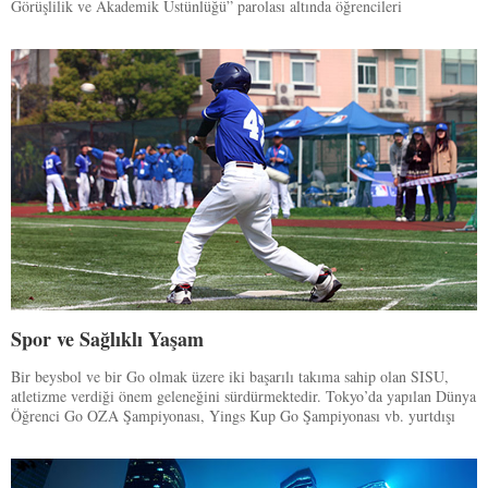
Görüşlilik ve Akademik Üstünlüğü” parolası altında öğrencileri
yönlendirmekte ve çok çeşitli kampüs kültürü yaratmasına odaklamaktadır.
Farklı öğrenci grupları tarafından düzenlenen çok çeşitli serbest akademik
konferansı, kültür bayramı ve kampüs etkinlikleri üniversitemizi
canlandırır.
Spor ve Sağlıklı Yaşam
Bir beysbol ve bir Go olmak üzere iki başarılı takıma sahip olan SISU,
atletizme verdiği önem geleneğini sürdürmektedir. Tokyo’da yapılan Dünya
Öğrenci Go OZA Şampiyonası, Yings Kup Go Şampiyonası vb. yurtdışı
müsabakalarda, Çin Üniversite Beysbol ve Softbol Turnuvası vs. yurtiçi
yarışmalarda söz konusu iki seçkin takım büyük başarılara imza atmıştır.
Ayrıca, Çin’de beysbol sporunu geliştirmek ve yaymak için beysbol