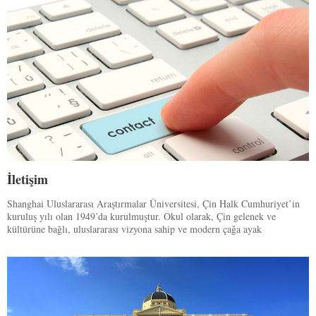
İletişim
Shanghai Uluslararası Araştırmalar Üniversitesi, Çin Halk Cumhuriyet’in
kuruluş yılı olan 1949’da kurulmuştur. Okul olarak, Çin gelenek ve
kültürüne bağlı, uluslararası vizyona sahip ve modern çağa ayak
uydurabilen, akademik sahada yılmadan çalışan ve sürekli kendini
yenileyen, kişilik sahibi ve toplumun ihtiyaç duyduğu seçkin kalifiye insan
yetiştirme özellikleriyle Çin’de önemli bir yere sahip olma özelliğini
korumaktadır.