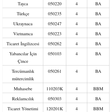
Tayca
050220
4
BA
Türkçe
050235
4
BA
Ukraynaca
050247
4
BA
Vietnamca
050223
4
BA
Ticaret İngilizcesi
050262
4
BA
Yabancılar İçin
050103
4
BA
Çince
Tercümanlık
050261
4
BA
mütercimlik
Muhasebe
110203K
4
BBM
Reklamcılık
050303
4
BA
Ticaret Yönetimi
120201K
4
BBM