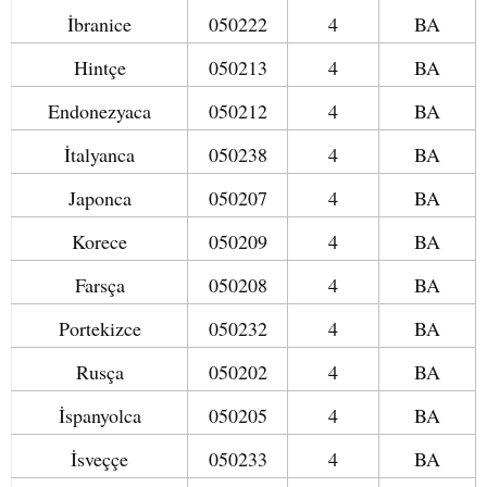
İbranice
050222
4
BA
Hintçe
050213
4
BA
Endonezyaca
050212
4
BA
İtalyanca
050238
4
BA
Japonca
050207
4
BA
Korece
050209
4
BA
Farsça
050208
4
BA
Portekizce
050232
4
BA
Rusça
050202
4
BA
İspanyolca
050205
4
BA
İsveççe
050233
4
BA