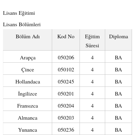
Lisans Eğitimi
Lisans Bölümleri
Bölüm Adı
Kod No
Eğitim
Diploma
Süresi
Arapça
050206
4
BA
Çince
050102
4
BA
Hollandaca
050245
4
BA
İngilizce
050201
4
BA
Fransızca
050204
4
BA
Almanca
050203
4
BA
Yunanca
050236
4
BA