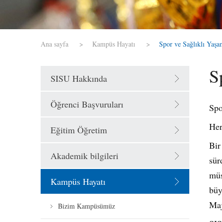
Ana sayfa
>
Kampüs Hayatı
>
Spor ve Sağlıklı Yaşa
S
SISU Hakkında
Öğrenci Başvuruları
Spo
Her
Eğitim Öğretim
Bir
Akademik bilgileri
sür
müs
Kampüs Hayatı
büy
Maj
Bizim Kampüsümüz