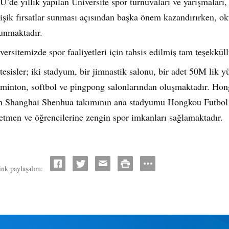
U’de yıllık yapılan Üniversite spor turnuvaları ve yarışmaları
işik fırsatlar sunması açısından başka önem kazandırırken, ok
unmaktadır.
versitemizde spor faaliyetleri için tahsis edilmiş tam teşekkül
tesisler; iki stadyum, bir jimnastik salonu, bir adet 50M lik 
minton, softbol ve pingpong salonlarından oluşmaktadır. Ho
n Shanghai Shenhua takımının ana stadyumu Hongkou Futbol
etmen ve öğrencilerine zengin spor imkanları sağlamaktadır.
ink paylaşalım: