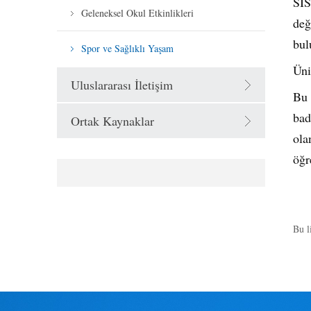
SIS
Geleneksel Okul Etkinlikleri
değ
bul
Spor ve Sağlıklı Yaşam
Üni
Uluslararası İletişim
Bu 
bad
Ortak Kaynaklar
ola
öğr
Bu l