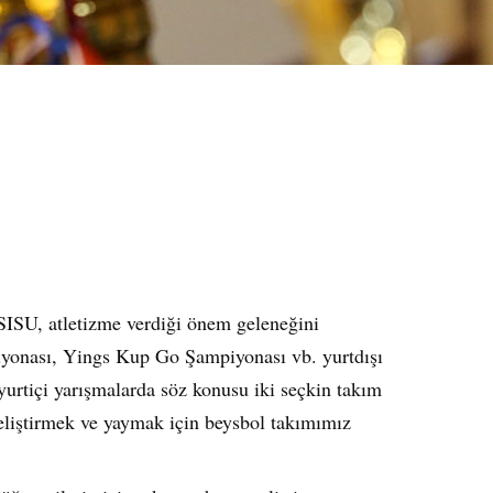
 SISU, atletizme verdiği önem gelene
ğini
onası, Yings Kup Go Şampiyonası vb. yurtdışı
urtiçi yarışmalarda söz konusu iki seçkin takım
geliştirmek ve yaymak için beysbol takımımız