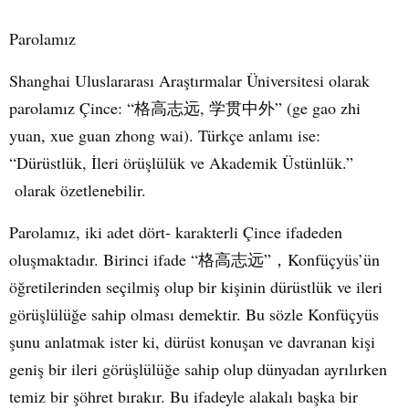
Parolamız
Shanghai Uluslararası Araştırmalar Üniversitesi olarak
parolamız Çince: “
,
” (ge gao zhi
格高志远
学贯中外
yuan, xue guan zhong wai). Türkçe anlamı ise:
“Dürüstlük, İleri örüşlülük ve Akademik Üstünlük.”
olarak özetlenebilir.
Parolamız, iki adet dört- karakterli Çince ifadeden
oluşmaktadır. Birinci ifade “
”
Konfüçyüs’ün
格高志远
，
öğretilerinden seçilmiş olup bir kişinin dürüstlük ve ileri
görüşlülüğe sahip olması demektir. Bu sözle Konfüçyüs
şunu anlatmak ister ki, dürüst konuşan ve davranan kişi
geniş bir ileri görüşlülüğe sahip olup dünyadan ayrılırken
temiz bir şöhret bırakır. Bu ifadeyle alakalı başka bir